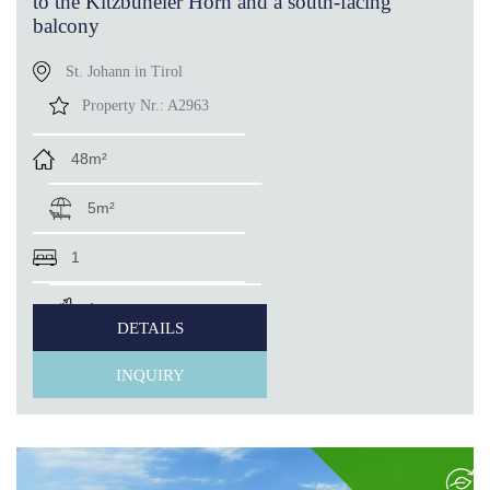
to the Kitzbüheler Horn and a south-facing
balcony
St. Johann in Tirol
Property Nr.:
A2963
48m²
5m²
1
1
DETAILS
INQUIRY