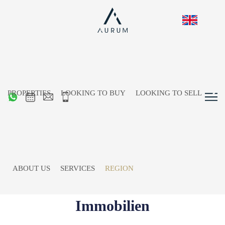
PROPERTIES
LOOKING TO BUY
LOOKING TO SELL
Immobilienmakler in St.
Johann in Tirol – Immobilien
kaufen, verkaufen und
ABOUT US
SERVICES
REGION
vermieten mit Aurum
Immobilien