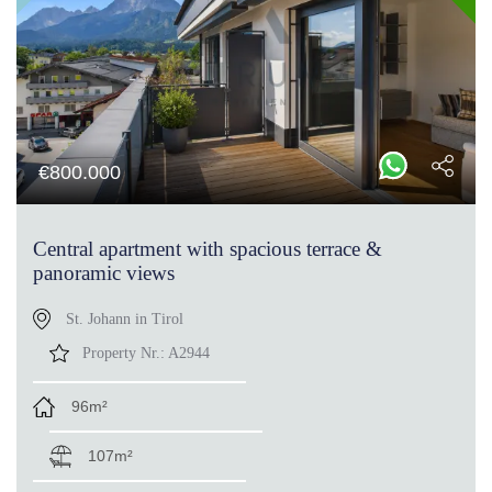
€
800.000
Central apartment with spacious terrace &
panoramic views
St. Johann in Tirol
Property Nr.:
A2944
96m²
107m²