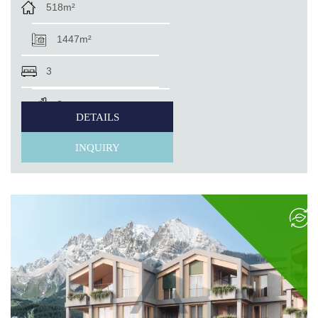
518m²
1447m²
3
3
DETAILS
INQUIRY