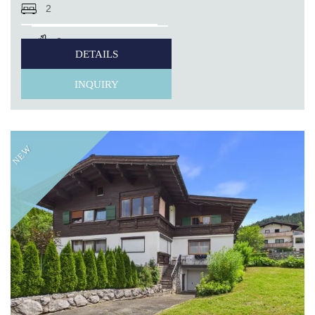
2
2
DETAILS
INQUIRY
NEW