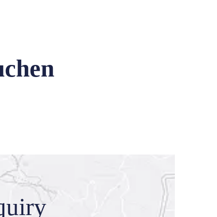
uchen
quiry