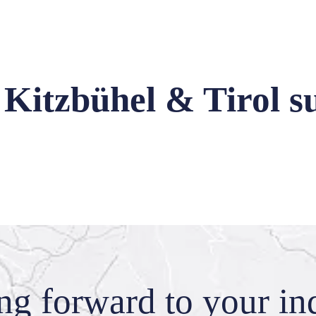
 Kitzbühel & Tirol s
ing forward
to your in