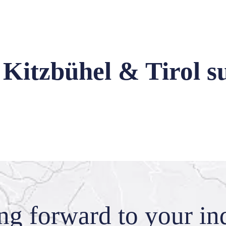
 Kitzbühel & Tirol s
ing forward
to your in