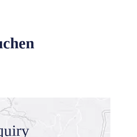
uchen
quiry