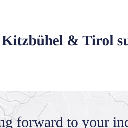
 Kitzbühel & Tirol s
ing forward
to your in