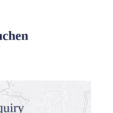
uchen
quiry