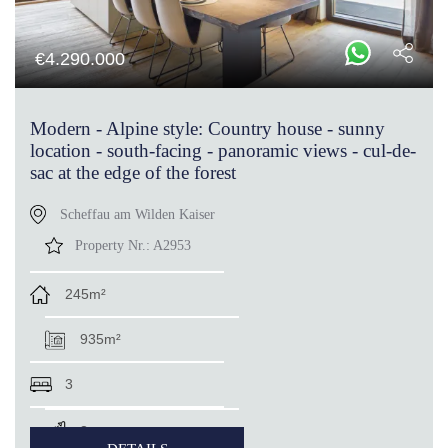
€
4.290.000
Modern - Alpine style: Country house - sunny
location - south-facing - panoramic views - cul-de-
sac at the edge of the forest
Scheffau am Wilden Kaiser
Property Nr.:
A2953
245m²
935m²
3
3