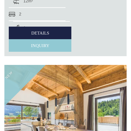
12m²
2
1
DETAILS
INQUIRY
NEW