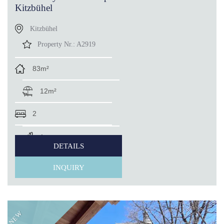
Kitzbühel
Kitzbühel
Property Nr.:
A2919
83m²
12m²
2
1
DETAILS
INQUIRY
NEW