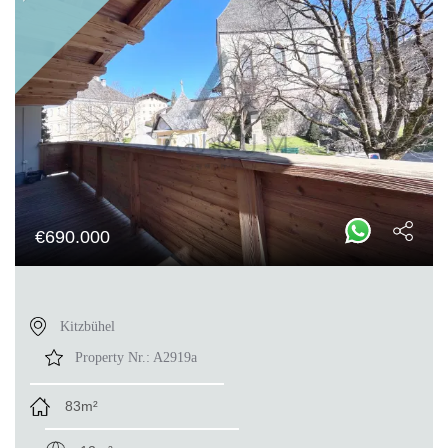
€
690.000
Kitzbühel
Property Nr.:
A2919a
83m²