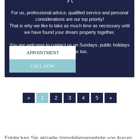
For us, professional advice, qualified service and personal
considerations are our top priority!
That is why we like to take as much time as necessary until
we have found your dream property together.
You are welcome to contact us on Sundays, public holidays
and evenings too.
APPOINTMENT
CALL NOW
«
1
2
3
4
5
»
Entdecken Sie aktuelle Immobilienangebote von Aurum