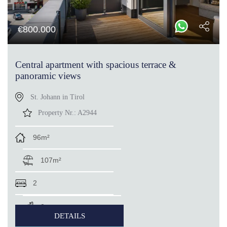
€
800.000
Central apartment with spacious terrace &
panoramic views
St. Johann in Tirol
Property Nr.:
A2944
96m²
107m²
2
2
DETAILS