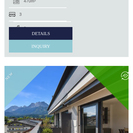
470m²
3
2
DETAILS
INQUIRY
NEW