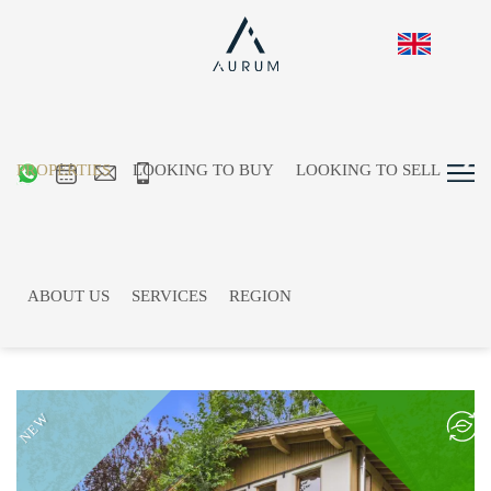
PROPERTIES
LOOKING TO BUY
LOOKING TO SELL
Properties
Page 1 / 45
ABOUT US
SERVICES
REGION
«
1
2
3
4
5
»
NEW