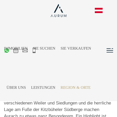
IMMOBILIEN
SIE SUCHEN
SIE VERKAUFEN
Aurach bei Kitzbühel
ÜBER UNS
LEISTUNGEN
REGION & ORTE
Die idyllische Lage, die landschaftliche Schönheit, der
dörfliche Charakter des kleinen Ortskerns, die
verschiedenen Weiler und Siedlungen und die herrliche
Lage am Fuße der Kitzbüheler Südberge machen
Aurach zu etwas ganz Besonderem. Ein Highlight ist