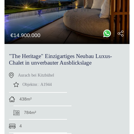
€
14.900.000
"The Heritage" Einzigartiges Neubau Luxus-
Chalet in unverbauter Ausblickslage
Aurach bei Kitzbühel
Objektnr.:
A1944
438m²
784m²
4