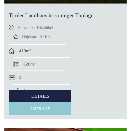
Tiroler Landhaus in sonniger Toplage
Aurach bei Kitzbühel
Objektnr.:
A2198
419m²
626m²
3
3
DETAILS
ANFRAGE