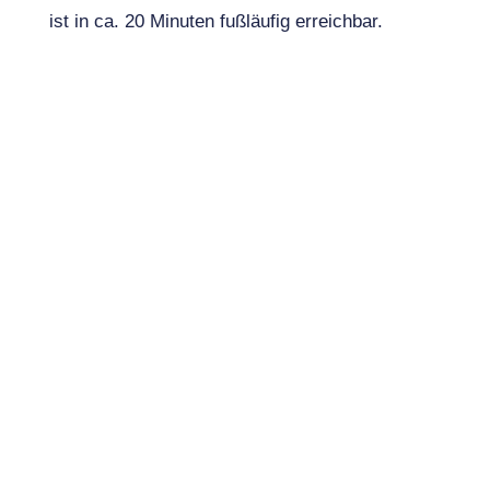
ist in ca. 20 Minuten fußläufig erreichbar.
Ellmau liegt am Fuße des Naturschutzgebietes
Wilder Kaiser, eingebettet zwischen dem
Kalkmassiv des Wilden Kaisers im Norden und
dem Hartkaiser im Süden, etwa 17 km von der
Autobahnausfahrt Kufstein-Süd und ca. 17 km
von Kitzbühel entfernt.
OBJEKTDATEN
Objektnummer:
M1198