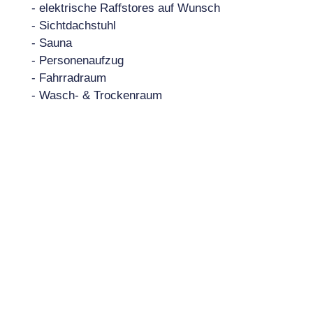
- elektrische Raffstores auf Wunsch
- Sichtdachstuhl
- Sauna
- Personenaufzug
- Fahrradraum
- Wasch- & Trockenraum
- 2 Tiefgaragenstellplätze
Bei Interesse übersenden wir Ihnen gerne eine
detaillierte Bau- und Ausstattungsbeschreibung.
Lage der Immobilie:
In einer sonnigen und ruhigen Ortsrandlage von
Ellmau mit Blick in die Bergwelt entstand
dieses Neubauprojekt.