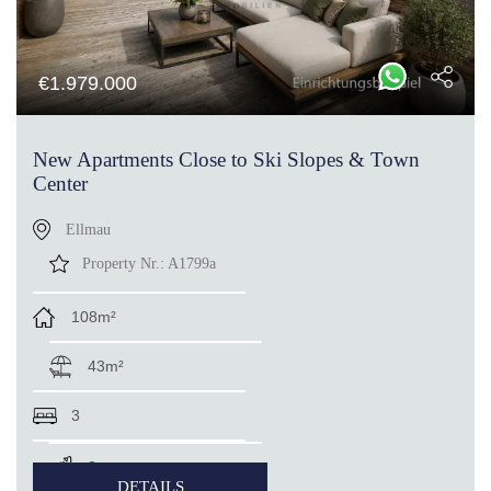
€
1.979.000
New Apartments Close to Ski Slopes & Town
Center
Ellmau
Property Nr.:
A1799a
108m²
43m²
3
2
DETAILS