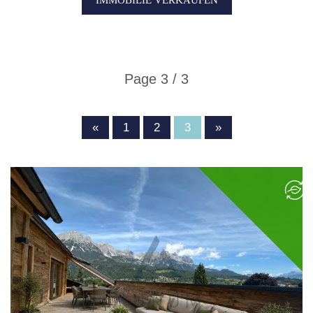
Page 3 / 3
«
1
2
3
»