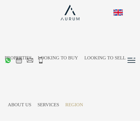
PROPERTIES
LOOKING TO BUY
LOOKING TO SELL
Immobilienmakler in Ellmau
– Exklusive Immobilien,
persönliche Beratung und
ABOUT US
SERVICES
REGION
starke Marktkenntnis